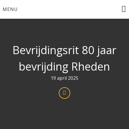
Ga
MENU
naar
de
inhoud
Bevrijdingsrit 80 jaar
bevrijding Rheden
19 april 2025